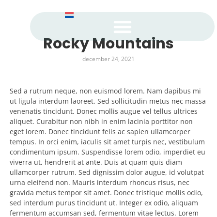
Rocky Mountains
Onze ecologische verplichtingen
december 24, 2021
Sed a rutrum neque, non euismod lorem. Nam dapibus mi
ut ligula interdum laoreet. Sed sollicitudin metus nec massa
venenatis tincidunt. Donec mollis augue vel tellus ultrices
aliquet. Curabitur non nibh in enim lacinia porttitor non
eget lorem. Donec tincidunt felis ac sapien ullamcorper
tempus. In orci enim, iaculis sit amet turpis nec, vestibulum
condimentum ipsum. Suspendisse lorem odio, imperdiet eu
viverra ut, hendrerit at ante. Duis at quam quis diam
ullamcorper rutrum. Sed dignissim dolor augue, id volutpat
urna eleifend non. Mauris interdum rhoncus risus, nec
gravida metus tempor sit amet. Donec tristique mollis odio,
sed interdum purus tincidunt ut. Integer ex odio, aliquam
fermentum accumsan sed, fermentum vitae lectus. Lorem