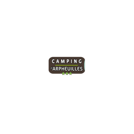
Winter Reisgids
december 24, 2021
/
Geen reacties
Sed a rutrum neque, non euismod lorem. Nam dapibus mi ut
ligula interdum laoreet. Sed sollicitudin metus nec massa
venenatis...
Meer lezen
Onze camping beschikt over 95 ruime
kampeerplaatsen en een toiletgebouw dat toegankelijk
is voor personen met beperkte mobiliteit (PBM). Je
vindt er alle comfort voor een aangenaam verblijf
midden in de natuur.