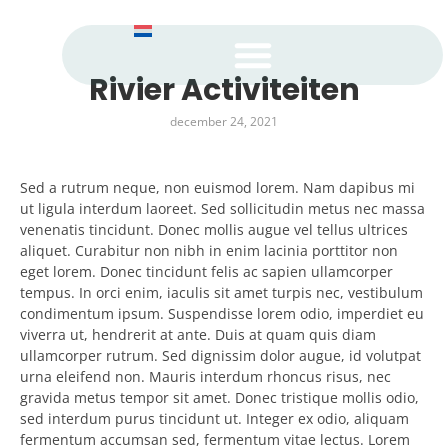
Rivier Activiteiten
Onze ecologische verplichtingen
december 24, 2021
Sed a rutrum neque, non euismod lorem. Nam dapibus mi
ut ligula interdum laoreet. Sed sollicitudin metus nec massa
venenatis tincidunt. Donec mollis augue vel tellus ultrices
aliquet. Curabitur non nibh in enim lacinia porttitor non
eget lorem. Donec tincidunt felis ac sapien ullamcorper
tempus. In orci enim, iaculis sit amet turpis nec, vestibulum
condimentum ipsum. Suspendisse lorem odio, imperdiet eu
viverra ut, hendrerit at ante. Duis at quam quis diam
ullamcorper rutrum. Sed dignissim dolor augue, id volutpat
urna eleifend non. Mauris interdum rhoncus risus, nec
gravida metus tempor sit amet. Donec tristique mollis odio,
sed interdum purus tincidunt ut. Integer ex odio, aliquam
fermentum accumsan sed, fermentum vitae lectus. Lorem