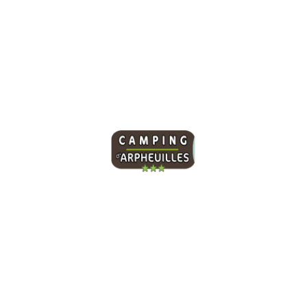
Winter Travel Guide
Dezember 24, 2021
/
Keine Kommentare
Sed a rutrum neque, non euismod lorem. Nam dapibus mi ut
ligula interdum laoreet. Sed sollicitudin metus nec massa
venenatis...
Read More
Unser Campingplatz bietet 95 geräumige Stellplätze
und ein Sanitärgebäude, das für Personen mit
eingeschränkter Mobilität zugänglich ist. Sie finden
hier allen Komfort für einen angenehmen Aufenthalt
inmitten der Natur.