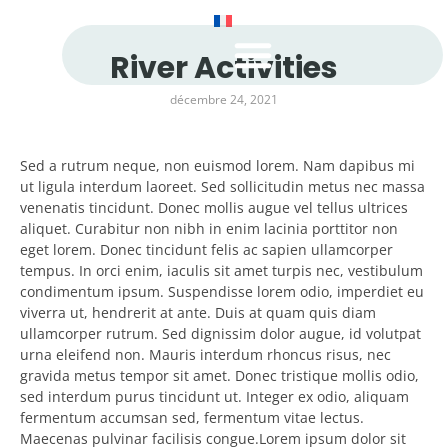
River Activities
décembre 24, 2021
Sed a rutrum neque, non euismod lorem. Nam dapibus mi
ut ligula interdum laoreet. Sed sollicitudin metus nec massa
venenatis tincidunt. Donec mollis augue vel tellus ultrices
aliquet. Curabitur non nibh in enim lacinia porttitor non
eget lorem. Donec tincidunt felis ac sapien ullamcorper
tempus. In orci enim, iaculis sit amet turpis nec, vestibulum
condimentum ipsum. Suspendisse lorem odio, imperdiet eu
viverra ut, hendrerit at ante. Duis at quam quis diam
ullamcorper rutrum. Sed dignissim dolor augue, id volutpat
urna eleifend non. Mauris interdum rhoncus risus, nec
gravida metus tempor sit amet. Donec tristique mollis odio,
sed interdum purus tincidunt ut. Integer ex odio, aliquam
fermentum accumsan sed, fermentum vitae lectus.
Maecenas pulvinar facilisis congue.Lorem ipsum dolor sit