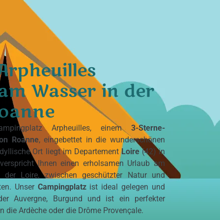
Arpheuilles
 am Wasser in der
Roanne
ampingplatz Arpheuilles
, einem
3-Sterne-
von Roanne
, eingebettet in die wunderschönen
 idyllische Ort liegt im Departement
Loire
(42) in
verspricht Ihnen einen erholsamen Urlaub am
d der Loire, zwischen geschützter Natur und
ten. Unser
Campingplatz
ist ideal gelegen und
der Auvergne, Burgund und ist ein perfekter
 die Ardèche oder die Drôme Provençale.