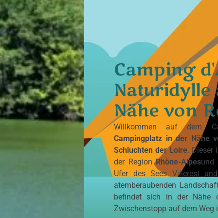
Camping d'
Naturidylle
Nähe von 
Willkommen auf dem
C
Campingplatz in der Nähe 
Schluchten der Loire
. Dieser
der Region
Rhône-Alpes
und 
Ufer des Sees Villerest un
atemberaubenden Landschaf
befindet sich in der Nähe 
Zwischenstopp auf dem Weg in