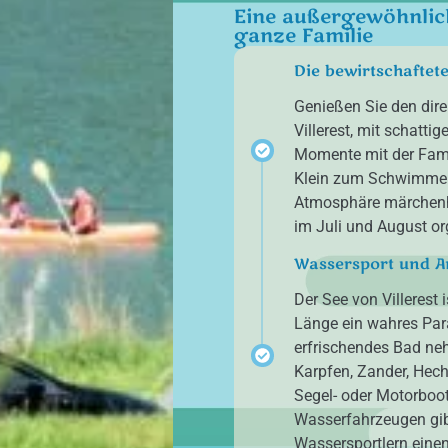
Eine außergewöhnlic
ganze Familie
Die bewirtschaftete
Genießen Sie den dir
Villerest, mit schatt
Momente mit der Famil
Klein zum Schwimmen 
Atmosphäre märchenha
im Juli und August or
Wassersport und An
Der See von Villerest 
Länge ein wahres Para
erfrischendes Bad ne
Karpfen, Zander, Hech
Segel- oder Motorboo
Wasserfahrzeugen gibt
Wassersportlern einen